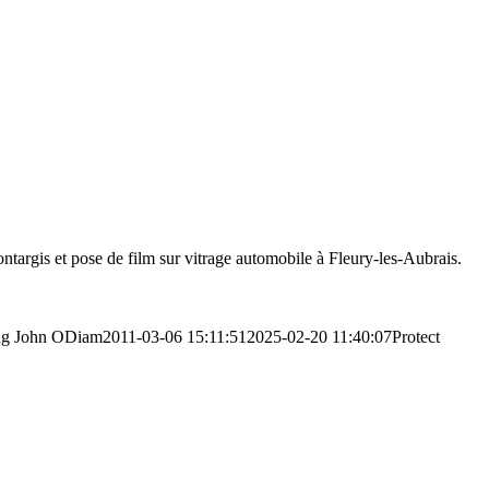
ntargis et pose de film sur vitrage automobile à Fleury-les-Aubrais.
ng
John ODiam
2011-03-06 15:11:51
2025-02-20 11:40:07
Protect