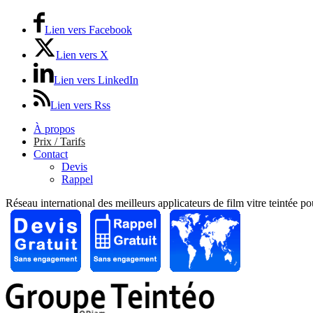
Lien vers Facebook
Lien vers X
Lien vers LinkedIn
Lien vers Rss
À propos
Prix / Tarifs
Contact
Devis
Rappel
Réseau international des meilleurs applicateurs de film vitre teintée p