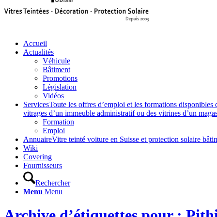
Accueil
Actualités
Véhicule
Bâtiment
Promotions
Législation
Vidéos
Services
Toute les offres d’emploi et les formations disponibles 
vitrages d’un immeuble administratif ou des vitrines d’un magasin,
Formation
Emploi
Annuaire
Vitre teinté voiture en Suisse et protection solaire 
Wiki
Covering
Fournisseurs
Rechercher
Menu
Menu
Archive d’étiquettes pour : Pith