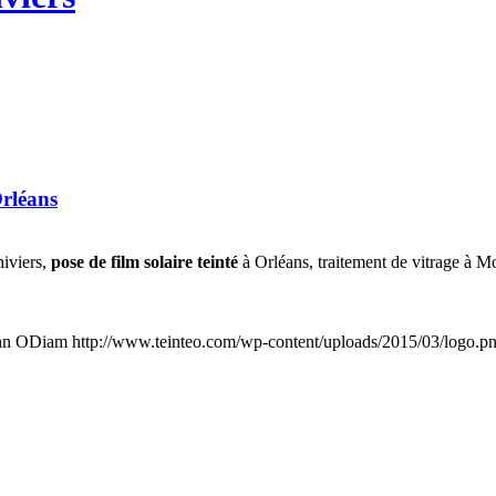
Orléans
hiviers,
pose de film solaire teinté
à Orléans, traitement de vitrage à Mo
hn ODiam
http://www.teinteo.com/wp-content/uploads/2015/03/logo.p