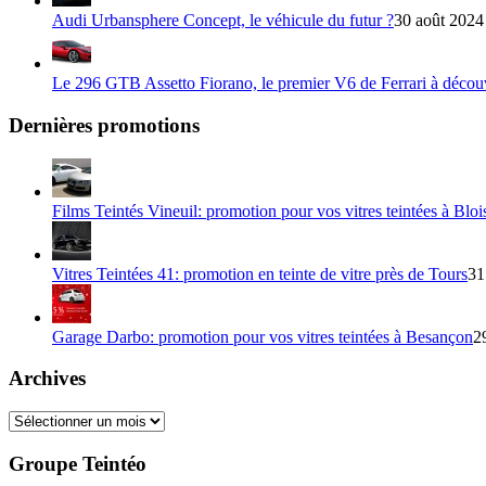
Audi Urbansphere Concept, le véhicule du futur ?
30 août 2024
Le 296 GTB Assetto Fiorano, le premier V6 de Ferrari à décou
Dernières promotions
Films Teintés Vineuil: promotion pour vos vitres teintées à Bloi
Vitres Teintées 41: promotion en teinte de vitre près de Tours
31
Garage Darbo: promotion pour vos vitres teintées à Besançon
2
Archives
Archives
Groupe Teintéo