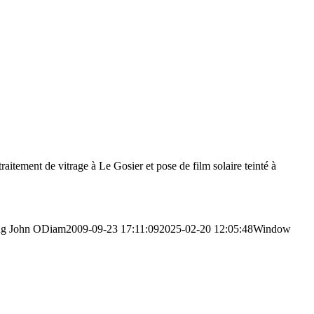
aitement de vitrage à Le Gosier et pose de film solaire teinté à
ng
John ODiam
2009-09-23 17:11:09
2025-02-20 12:05:48
Window