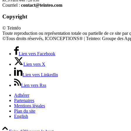
RCS Paris 448 728 030
Courriel :
contact@teinteo.com
Copyright
© Teintéo
Toute reproduction ou représentation totale ou partielle de ce site par 
©Tous droits réservés, ICONCEPTIONS® | Teinteo: Groupe des App
Lien vers Facebook
Lien vers X
Lien vers LinkedIn
Lien vers Rss
Adhérer
Partenaires
Mentions légales
Plan du site
English