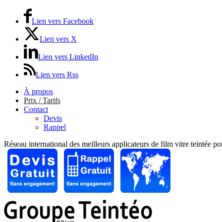
Lien vers Facebook
Lien vers X
Lien vers LinkedIn
Lien vers Rss
À propos
Prix / Tarifs
Contact
Devis
Rappel
Réseau international des meilleurs applicateurs de film vitre teintée p