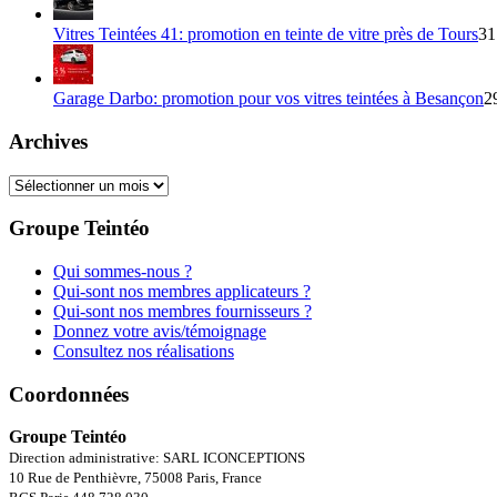
Vitres Teintées 41: promotion en teinte de vitre près de Tours
31
Garage Darbo: promotion pour vos vitres teintées à Besançon
2
Archives
Archives
Groupe Teintéo
Qui sommes-nous ?
Qui-sont nos membres applicateurs ?
Qui-sont nos membres fournisseurs ?
Donnez votre avis/témoignage
Consultez nos réalisations
Coordonnées
Groupe Teintéo
Direction administrative: SARL ICONCEPTIONS
10 Rue de Penthièvre, 75008 Paris, France