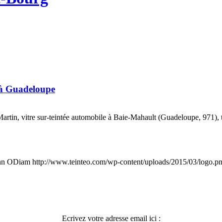
 à Guadeloupe
artin, vitre sur-teintée automobile à Baie-Mahault (Guadeloupe, 971), tr
hn ODiam
http://www.teinteo.com/wp-content/uploads/2015/03/logo.p
Ecrivez votre adresse email ici :