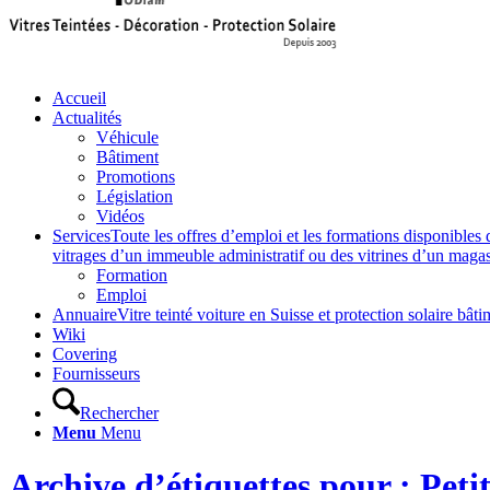
Accueil
Actualités
Véhicule
Bâtiment
Promotions
Législation
Vidéos
Services
Toute les offres d’emploi et les formations disponibles 
vitrages d’un immeuble administratif ou des vitrines d’un magasin,
Formation
Emploi
Annuaire
Vitre teinté voiture en Suisse et protection solaire 
Wiki
Covering
Fournisseurs
Rechercher
Menu
Menu
Archive d’étiquettes pour : Pet