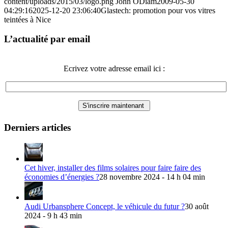
content/uploads/2015/03/logo.png
John ODiam
2009-05-30
04:29:16
2025-12-20 23:06:40
Glastech: promotion pour vos vitres
teintées à Nice
L’actualité par email
Ecrivez votre adresse email ici :
Derniers articles
Cet hiver, installer des films solaires pour faire faire des
économies d’énergies ?
28 novembre 2024 - 14 h 04 min
Audi Urbansphere Concept, le véhicule du futur ?
30 août
2024 - 9 h 43 min