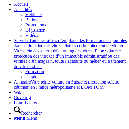
Accueil
Actualités
Véhicule
Bâtiment
Promotions
Législation
Vidéos
Services
Toute les offres d’emploi et les formations disponibles
dans le domaine des vitres teintées et du traitement de vitrage.
Vitres teintées automobile, tuning des vitres d’une voiture ou
protection des vitrages d’un immeuble administratif ou des
vitrines d’un magasin, toute l’actualité du métier du traitement
de vitres est ici.
Formation
Emploi
Annuaire
Vitre teinté voiture en Suisse et protection solaire
bâtiment en France métropolitaine et DOM-TOM
Wiki
Covering
Fournisseurs
Rechercher
Menu
Menu