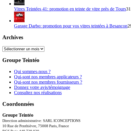
Vitres Teintées 41: promotion en teinte de vitre près de Tours
31
Garage Darbo: promotion pour vos vitres teintées à Besançon
2
Archives
Archives
Groupe Teintéo
Qui sommes-nous ?
Qui-sont nos membres applicateurs ?
Qui-sont nos membres fournisseurs ?
Donnez votre avis/témoignage
Consultez nos réalisations
Coordonnées
Groupe Teintéo
Direction administrative: SARL ICONCEPTIONS
10 Rue de Penthièvre, 75008 Paris, France