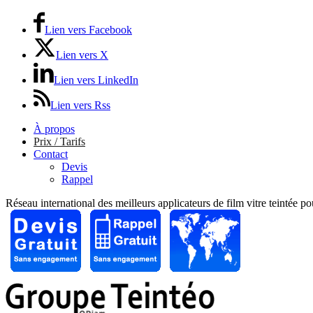
Lien vers Facebook
Lien vers X
Lien vers LinkedIn
Lien vers Rss
À propos
Prix / Tarifs
Contact
Devis
Rappel
Réseau international des meilleurs applicateurs de film vitre teintée p