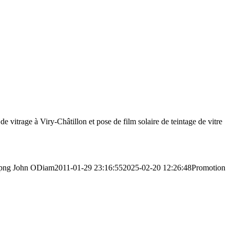
e vitrage à Viry-Châtillon et pose de film solaire de teintage de vitre
.png
John ODiam
2011-01-29 23:16:55
2025-02-20 12:26:48
Promotion