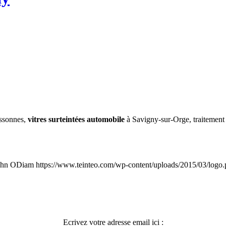
Essonnes,
vitres surteintées automobile
à Savigny-sur-Orge, traitement d
ohn ODiam
https://www.teinteo.com/wp-content/uploads/2015/03/logo
Ecrivez votre adresse email ici :