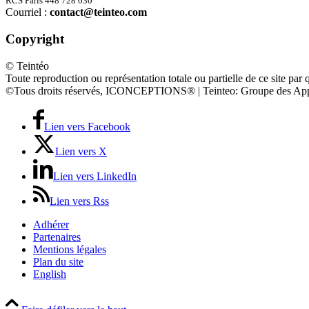
RCS Paris 448 728 030
Courriel :
contact@teinteo.com
Copyright
© Teintéo
Toute reproduction ou représentation totale ou partielle de ce site par 
©Tous droits réservés, ICONCEPTIONS® | Teinteo: Groupe des App
Lien vers Facebook
Lien vers X
Lien vers LinkedIn
Lien vers Rss
Adhérer
Partenaires
Mentions légales
Plan du site
English