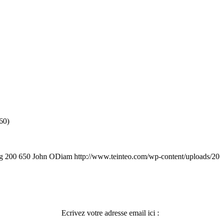
(60)
g
200
650
John ODiam
http://www.teinteo.com/wp-content/uploads/2
Ecrivez votre adresse email ici :