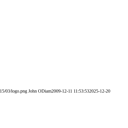
015/03/logo.png
John ODiam
2009-12-11 11:53:53
2025-12-20