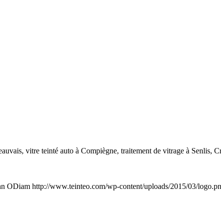
eauvais, vitre teinté auto à Compiègne, traitement de vitrage à Senlis, C
hn ODiam
http://www.teinteo.com/wp-content/uploads/2015/03/logo.p