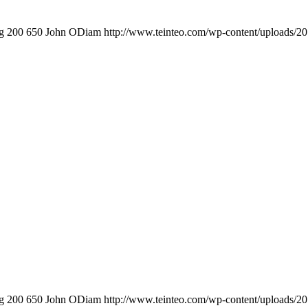
g
200
650
John ODiam
http://www.teinteo.com/wp-content/uploads/2
g
200
650
John ODiam
http://www.teinteo.com/wp-content/uploads/2