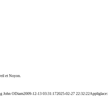
reil et Noyon.
ng
John ODiam
2009-12-13 03:31:17
2025-02-27 22:32:22
Appliglace: