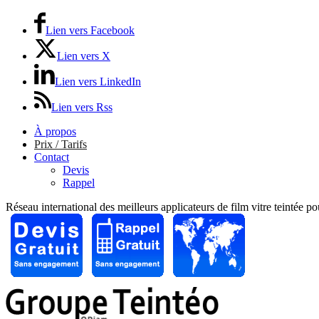
Lien vers Facebook
Lien vers X
Lien vers LinkedIn
Lien vers Rss
À propos
Prix / Tarifs
Contact
Devis
Rappel
Réseau international des meilleurs applicateurs de film vitre teintée p