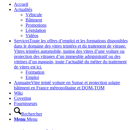
Accueil
Actualités
Véhicule
Bâtiment
Promotions
Législation
Vidéos
Services
Toute les offres d’emploi et les formations disponibles
dans le domaine des vitres teintées et du traitement de vitrage.
Vitres teintées automobile, tuning des vitres d’une voiture ou
protection des vitrages d’un immeuble administratif ou des
vitrines d’un magasin, toute l’actualité du métier du traitement
de vitres est ici.
Formation
Emploi
Annuaire
Vitre teinté voiture en Suisse et protection solaire
bâtiment en France métropolitaine et DOM-TOM
Wiki
Covering
Fournisseurs
Rechercher
Menu
Menu