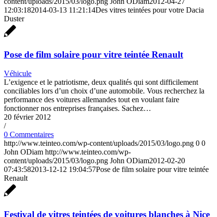
content/uploads/2015/03/logo.png
John ODiam
2012-04-27
12:03:18
2014-03-13 11:21:14
Des vitres teintées pour votre Dacia
Duster
Pose de film solaire pour vitre teintée Renault
Véhicule
L’exigence et le patriotisme, deux qualités qui sont difficilement
conciliables lors d’un choix d’une automobile. Vous recherchez la
performance des voitures allemandes tout en voulant faire
fonctionner nos entreprises françaises. Sachez…
20 février 2012
/
0 Commentaires
http://www.teinteo.com/wp-content/uploads/2015/03/logo.png
0
0
John ODiam
http://www.teinteo.com/wp-
content/uploads/2015/03/logo.png
John ODiam
2012-02-20
07:43:58
2013-12-12 19:04:57
Pose de film solaire pour vitre teintée
Renault
Festival de vitres teintées de voitures blanches à Nice