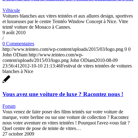
Véhicule
Voitures blanches aux vitres teintées et aux allures design, sportives
et luxueuses par le centre Teintéo Window Concept à Nice. Vitre
teinté voiture de Monaco à Cannes.
9 août 2010
/
0 Commentaires
http://www.teinteo.com/wp-content/uploads/2015/03/logo.png
0
0
John ODiam
http://www.teinteo.com/wp-
content/uploads/2015/03/logo.png
John ODiam
2010-08-09
23:56:41
2012-10-10 21:13:46
Festival de vitres teintées de voitures
blanches à Nice
Vous avez une voiture de luxe ? Racontez nous !
Forum
Vous venez de faire poser des films teintés sur votre voiture de
marque, votre berline ou sur une voiture de collection ? Racontez
nous votre aventure en vitres teintées ! Pourquoi l'avez-vous fait ?
Quel centre de pose de teinte de vitres…
27 octobre 2009