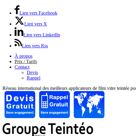
Lien vers Facebook
Lien vers X
Lien vers LinkedIn
Lien vers Rss
À propos
Prix / Tarifs
Contact
Devis
Rappel
Réseau international des meilleurs applicateurs de film vitre teintée p