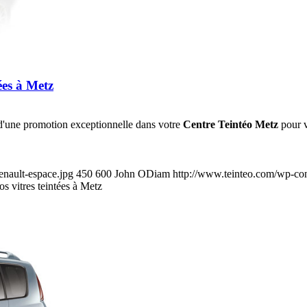
ées à Metz
 d'une promotion exceptionnelle dans votre
Centre Teintéo Metz
pour v
enault-espace.jpg
450
600
John ODiam
http://www.teinteo.com/wp-con
s vitres teintées à Metz