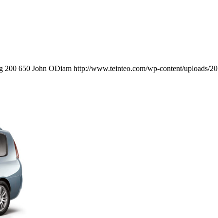
g
200
650
John ODiam
http://www.teinteo.com/wp-content/uploads/2