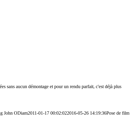
intées sans aucun démontage et pour un rendu parfait, c'est déjà plus
ng
John ODiam
2011-01-17 00:02:02
2016-05-26 14:19:36
Pose de film