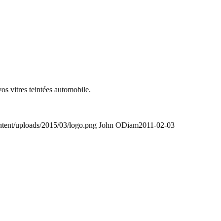
os vitres teintées automobile.
tent/uploads/2015/03/logo.png
John ODiam
2011-02-03