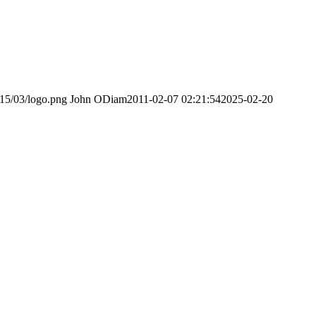
015/03/logo.png
John ODiam
2011-02-07 02:21:54
2025-02-20