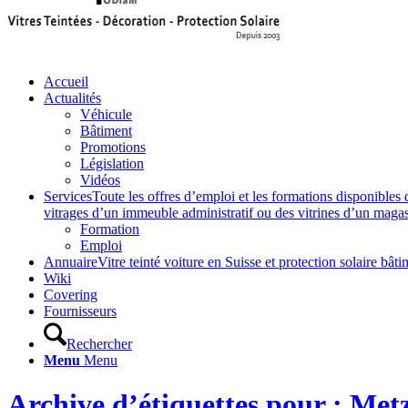
Accueil
Actualités
Véhicule
Bâtiment
Promotions
Législation
Vidéos
Services
Toute les offres d’emploi et les formations disponibles 
vitrages d’un immeuble administratif ou des vitrines d’un magasin,
Formation
Emploi
Annuaire
Vitre teinté voiture en Suisse et protection solaire 
Wiki
Covering
Fournisseurs
Rechercher
Menu
Menu
Archive d’étiquettes pour : Met