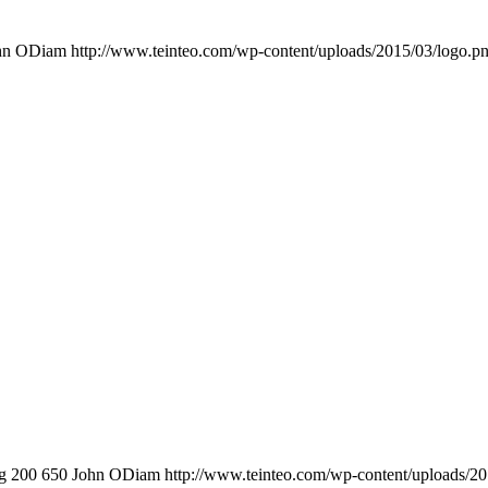
hn ODiam
http://www.teinteo.com/wp-content/uploads/2015/03/logo.p
g
200
650
John ODiam
http://www.teinteo.com/wp-content/uploads/2