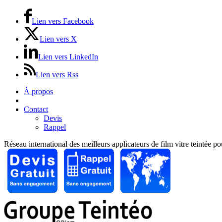
Lien vers Facebook
Lien vers X
Lien vers LinkedIn
Lien vers Rss
À propos
Prix / Tarifs
Contact
Devis
Rappel
Réseau international des meilleurs applicateurs de film vitre teintée p