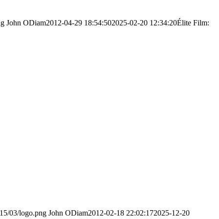
ng
John ODiam
2012-04-29 18:54:50
2025-02-20 12:34:20
Élite Film:
015/03/logo.png
John ODiam
2012-02-18 22:02:17
2025-12-20