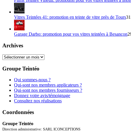
Films Teintés Vineuil: promotion pour vos vitres teintées à Bloi
Vitres Teintées 41: promotion en teinte de vitre près de Tours
31
Garage Darbo: promotion pour vos vitres teintées à Besançon
2
Archives
Archives
Groupe Teintéo
Qui sommes-nous ?
Qui-sont nos membres applicateurs ?
Qui-sont nos membres fournisseurs ?
Donnez votre avis/témoignage
Consultez nos réalisations
Coordonnées
Groupe Teintéo
Direction administrative: SARL ICONCEPTIONS