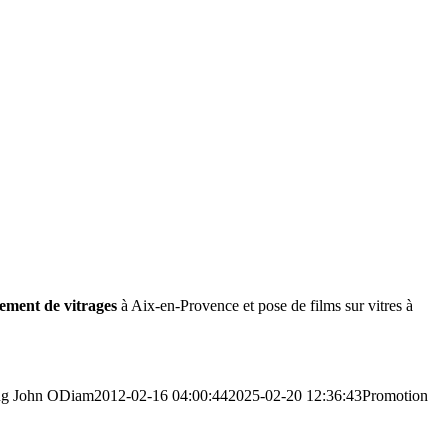
tement de vitrages
à Aix-en-Provence et pose de films sur vitres à
ng
John ODiam
2012-02-16 04:00:44
2025-02-20 12:36:43
Promotion