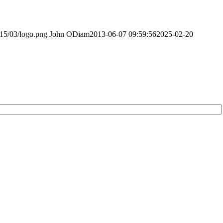
015/03/logo.png
John ODiam
2013-06-07 09:59:56
2025-02-20