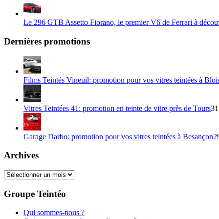
Le 296 GTB Assetto Fiorano, le premier V6 de Ferrari à décou
Dernières promotions
Films Teintés Vineuil: promotion pour vos vitres teintées à Bloi
Vitres Teintées 41: promotion en teinte de vitre près de Tours
31
Garage Darbo: promotion pour vos vitres teintées à Besançon
2
Archives
Archives
Groupe Teintéo
Qui sommes-nous ?