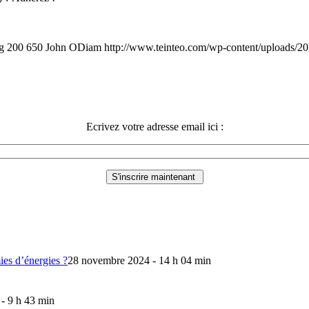
g
200
650
John ODiam
http://www.teinteo.com/wp-content/uploads/2
Ecrivez votre adresse email ici :
mies d’énergies ?
28 novembre 2024 - 14 h 04 min
 - 9 h 43 min