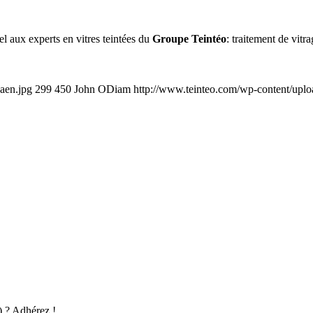
el aux experts en vitres teintées du
Groupe Teintéo
: traitement de vitra
caen.jpg
299
450
John ODiam
http://www.teinteo.com/wp-content/uplo
) ? Adhérez !