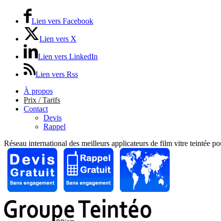
Lien vers Facebook
Lien vers X
Lien vers LinkedIn
Lien vers Rss
À propos
Prix / Tarifs
Contact
Devis
Rappel
Réseau international des meilleurs applicateurs de film vitre teintée p