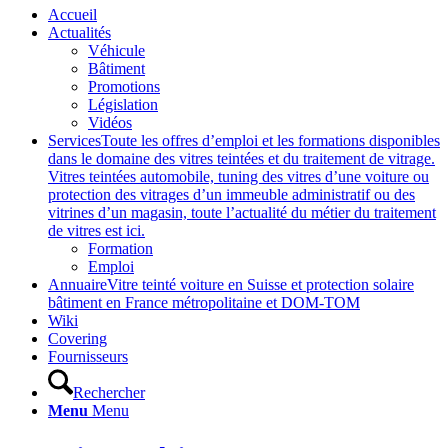
Accueil
Actualités
Véhicule
Bâtiment
Promotions
Législation
Vidéos
Services
Toute les offres d’emploi et les formations disponibles
dans le domaine des vitres teintées et du traitement de vitrage.
Vitres teintées automobile, tuning des vitres d’une voiture ou
protection des vitrages d’un immeuble administratif ou des
vitrines d’un magasin, toute l’actualité du métier du traitement
de vitres est ici.
Formation
Emploi
Annuaire
Vitre teinté voiture en Suisse et protection solaire
bâtiment en France métropolitaine et DOM-TOM
Wiki
Covering
Fournisseurs
Rechercher
Menu
Menu