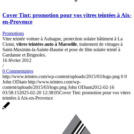
Cover Tint: promotion pour vos vitres teintées à Aix-
en-Provence
Promotions
Vitre teintée voiture à Aubagne, protection solaire bâtiment à La
Ciotat,
vitres teintées auto à Marseille
, traitement de vitrages à
Saint-Maximin-la-Sainte-Baume et pose de film solaire teinté à
Gardanne et Brignoles.
16 février 2012
/
0 Commentaires
http://www.teinteo.com/wp-content/uploads/2015/03/logo.png
0
0
John ODiam
http://www.teinteo.com/wp-
content/uploads/2015/03/logo.png
John ODiam
2012-02-16
03:58:15
2025-02-20 12:38:05
Cover Tint: promotion pour vos vitres
teintées à Aix-en-Provence