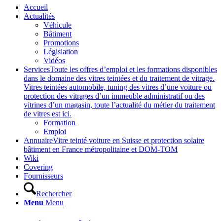
Accueil
Actualités
Véhicule
Bâtiment
Promotions
Législation
Vidéos
Services
Toute les offres d’emploi et les formations disponibles
dans le domaine des vitres teintées et du traitement de vitrage.
Vitres teintées automobile, tuning des vitres d’une voiture ou
protection des vitrages d’un immeuble administratif ou des
vitrines d’un magasin, toute l’actualité du métier du traitement
de vitres est ici.
Formation
Emploi
Annuaire
Vitre teinté voiture en Suisse et protection solaire
bâtiment en France métropolitaine et DOM-TOM
Wiki
Covering
Fournisseurs
Rechercher
Menu
Menu