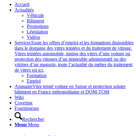
Accueil
Actualités
Véhicule
Bâtiment
Promotions
Législation
Vidéos
Services
Toute les offres d’emploi et les formations disponibles
dans le domaine des vitres teintées et du traitement de vitrage.
Vitres teintées automobile, tuning des vitres d’une voiture ou
protection des vitrages d’un immeuble administratif ou des
vitrines d’un magasin, toute l’actualité du métier du traitement
de vitres est ici.
Formation
Emploi
Annuaire
Vitre teinté voiture en Suisse et protection solaire
bâtiment en France métropolitaine et DOM-TOM
Wiki
Covering
Fournisseurs
Rechercher
Menu
Menu