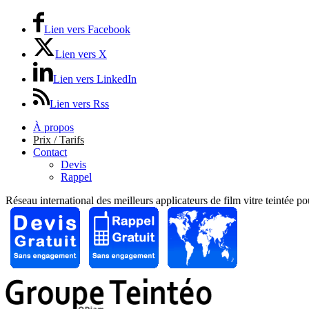
Lien vers Facebook
Lien vers X
Lien vers LinkedIn
Lien vers Rss
À propos
Prix / Tarifs
Contact
Devis
Rappel
Réseau international des meilleurs applicateurs de film vitre teintée p