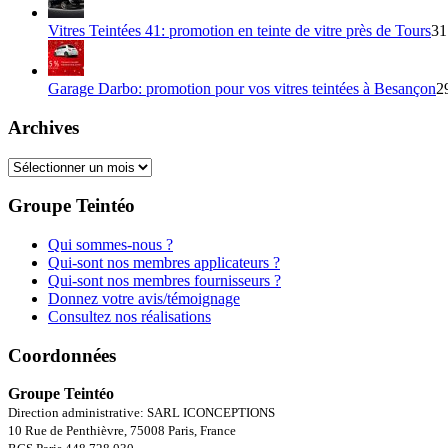
Vitres Teintées 41: promotion en teinte de vitre près de Tours
31
Garage Darbo: promotion pour vos vitres teintées à Besançon
2
Archives
Archives
Groupe Teintéo
Qui sommes-nous ?
Qui-sont nos membres applicateurs ?
Qui-sont nos membres fournisseurs ?
Donnez votre avis/témoignage
Consultez nos réalisations
Coordonnées
Groupe Teintéo
Direction administrative: SARL ICONCEPTIONS
10 Rue de Penthièvre, 75008 Paris, France