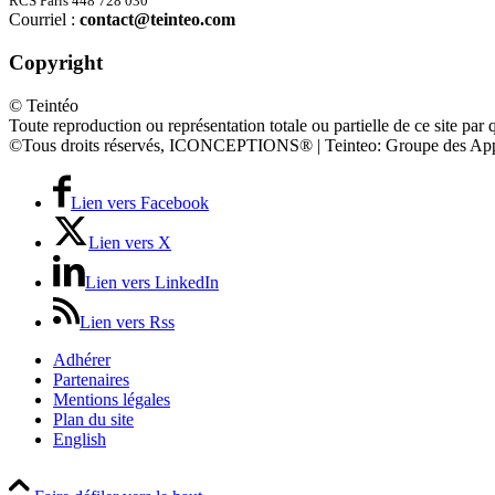
RCS Paris 448 728 030
Courriel :
contact@teinteo.com
Copyright
© Teintéo
Toute reproduction ou représentation totale ou partielle de ce site par 
©Tous droits réservés, ICONCEPTIONS® | Teinteo: Groupe des App
Lien vers Facebook
Lien vers X
Lien vers LinkedIn
Lien vers Rss
Adhérer
Partenaires
Mentions légales
Plan du site
English