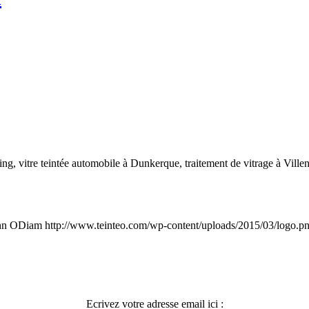
oing, vitre teintée automobile à Dunkerque, traitement de vitrage à Ville
hn ODiam
http://www.teinteo.com/wp-content/uploads/2015/03/logo.p
Ecrivez votre adresse email ici :