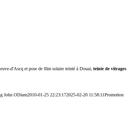
neuve-d'Ascq et pose de film solaire teinté à Douai,
teinte de vitrages
ng
John ODiam
2010-01-25 22:23:17
2025-02-20 11:58:11
Promotion