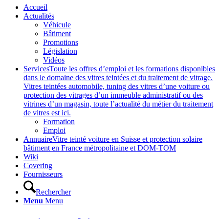
Accueil
Actualités
Véhicule
Bâtiment
Promotions
Législation
Vidéos
Services
Toute les offres d’emploi et les formations disponibles
dans le domaine des vitres teintées et du traitement de vitrage.
Vitres teintées automobile, tuning des vitres d’une voiture ou
protection des vitrages d’un immeuble administratif ou des
vitrines d’un magasin, toute l’actualité du métier du traitement
de vitres est ici.
Formation
Emploi
Annuaire
Vitre teinté voiture en Suisse et protection solaire
bâtiment en France métropolitaine et DOM-TOM
Wiki
Covering
Fournisseurs
Rechercher
Menu
Menu