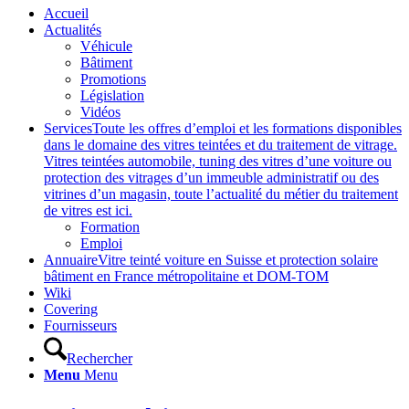
Accueil
Actualités
Véhicule
Bâtiment
Promotions
Législation
Vidéos
Services
Toute les offres d’emploi et les formations disponibles
dans le domaine des vitres teintées et du traitement de vitrage.
Vitres teintées automobile, tuning des vitres d’une voiture ou
protection des vitrages d’un immeuble administratif ou des
vitrines d’un magasin, toute l’actualité du métier du traitement
de vitres est ici.
Formation
Emploi
Annuaire
Vitre teinté voiture en Suisse et protection solaire
bâtiment en France métropolitaine et DOM-TOM
Wiki
Covering
Fournisseurs
Rechercher
Menu
Menu