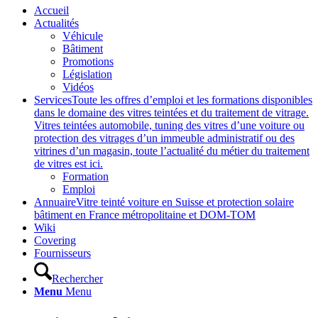
Accueil
Actualités
Véhicule
Bâtiment
Promotions
Législation
Vidéos
Services
Toute les offres d’emploi et les formations disponibles
dans le domaine des vitres teintées et du traitement de vitrage.
Vitres teintées automobile, tuning des vitres d’une voiture ou
protection des vitrages d’un immeuble administratif ou des
vitrines d’un magasin, toute l’actualité du métier du traitement
de vitres est ici.
Formation
Emploi
Annuaire
Vitre teinté voiture en Suisse et protection solaire
bâtiment en France métropolitaine et DOM-TOM
Wiki
Covering
Fournisseurs
Rechercher
Menu
Menu