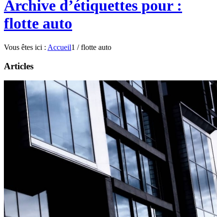
Archive d’étiquettes pour :
flotte auto
Vous êtes ici :
Accueil
1
/
flotte auto
Articles