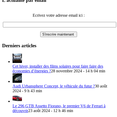
L’actualité par email
Ecrivez votre adresse email ici :
Derniers articles
Cet hiver, installer des films solaires pour faire faire des
économies d’énergies ?
28 novembre 2024 - 14 h 04 min
Audi Urbansphere Concept, le véhicule du futur ?
30 août
2024 - 9 h 43 min
Le 296 GTB Assetto Fiorano, le premier V6 de Ferrari à
découvrir
23 août 2024 - 12 h 46 min