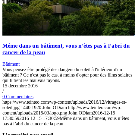
Même dans un bâtiment, vous n’êtes pas à l’abri du
cancer de la peau
Bâtiment
Vous pensez être protégé des dangers du soleil à l'intérieur d'un
bâtiment ? Ce n'est pas le cas, à moins d'opter pour des films solaires
qui filtrent les mauvais rayons.
15 décembre 2016
/
0 Commentaires
https://www.teinteo.com/wp-content/uploads/2016/12/vitrages-et-
soleil.jpg
1440
1920
John ODiam
http://www.teinteo.com/wp-
content/uploads/2015/03/logo.png
John ODiam
2016-12-15
17:30:59
2016-12-15 17:30:59
Même dans un bâtiment, vous n’êtes
pas à l’abri du cancer de la peau