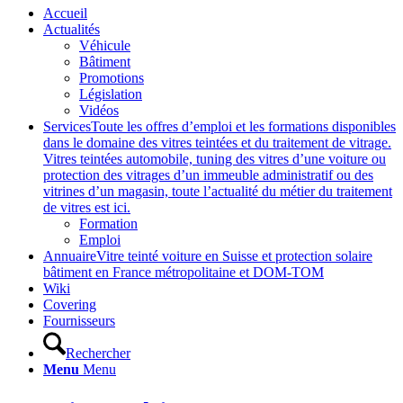
Accueil
Actualités
Véhicule
Bâtiment
Promotions
Législation
Vidéos
Services
Toute les offres d’emploi et les formations disponibles
dans le domaine des vitres teintées et du traitement de vitrage.
Vitres teintées automobile, tuning des vitres d’une voiture ou
protection des vitrages d’un immeuble administratif ou des
vitrines d’un magasin, toute l’actualité du métier du traitement
de vitres est ici.
Formation
Emploi
Annuaire
Vitre teinté voiture en Suisse et protection solaire
bâtiment en France métropolitaine et DOM-TOM
Wiki
Covering
Fournisseurs
Rechercher
Menu
Menu