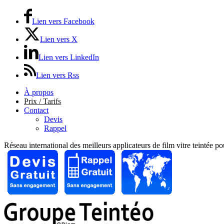
Lien vers Facebook
Lien vers X
Lien vers LinkedIn
Lien vers Rss
À propos
Prix / Tarifs
Contact
Devis
Rappel
Réseau international des meilleurs applicateurs de film vitre teintée p