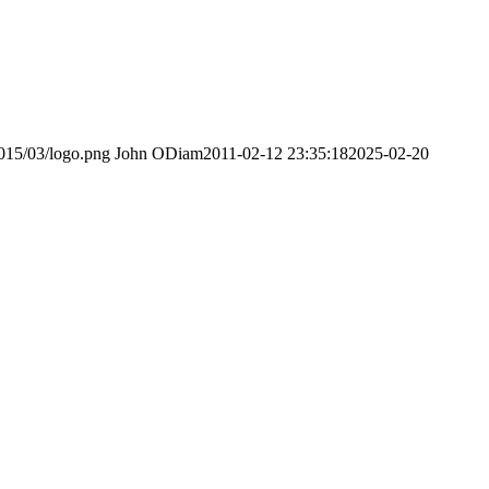
015/03/logo.png
John ODiam
2011-02-12 23:35:18
2025-02-20