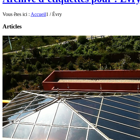
Vous êtes ici :
Accueil
1
/
Évry
Articles