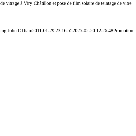
e vitrage à Viry-Châtillon et pose de film solaire de teintage de vitre
.png
John ODiam
2011-01-29 23:16:55
2025-02-20 12:26:48
Promotion