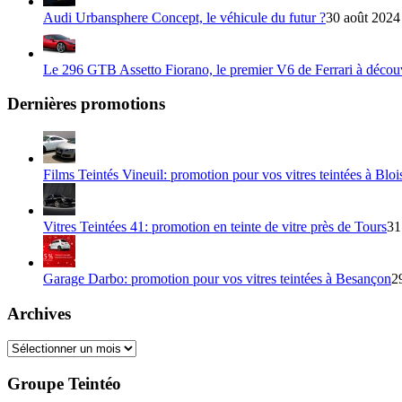
Audi Urbansphere Concept, le véhicule du futur ?
30 août 2024
Le 296 GTB Assetto Fiorano, le premier V6 de Ferrari à décou
Dernières promotions
Films Teintés Vineuil: promotion pour vos vitres teintées à Bloi
Vitres Teintées 41: promotion en teinte de vitre près de Tours
31
Garage Darbo: promotion pour vos vitres teintées à Besançon
2
Archives
Archives
Groupe Teintéo