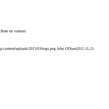
flotte de voitures
p-content/uploads/2015/03/logo.png
John ODiam
2011-11-21