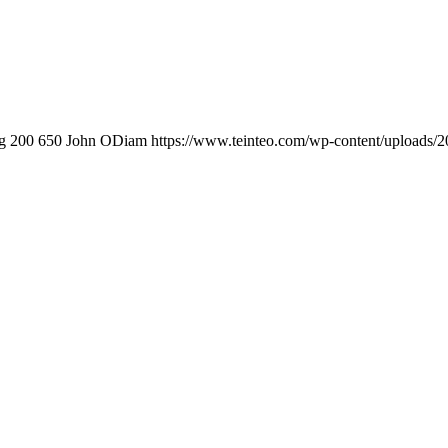
g
200
650
John ODiam
https://www.teinteo.com/wp-content/uploads/2