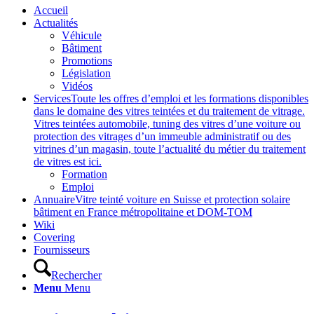
Accueil
Actualités
Véhicule
Bâtiment
Promotions
Législation
Vidéos
Services
Toute les offres d’emploi et les formations disponibles
dans le domaine des vitres teintées et du traitement de vitrage.
Vitres teintées automobile, tuning des vitres d’une voiture ou
protection des vitrages d’un immeuble administratif ou des
vitrines d’un magasin, toute l’actualité du métier du traitement
de vitres est ici.
Formation
Emploi
Annuaire
Vitre teinté voiture en Suisse et protection solaire
bâtiment en France métropolitaine et DOM-TOM
Wiki
Covering
Fournisseurs
Rechercher
Menu
Menu