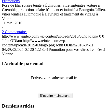
Promotions
Pose de film solaire teinté à Échirolles, vitre surteintée voiture à
Grenoble, protection solaire bâtiment et intimité à Bourgoin-Jallieu,
vitres teintées automobile à Heyrieux et traitement de vitrage à
Voiron.
11 avril 2010
/
2 Commentaires
http://www.teinteo.com/wp-content/uploads/2015/03/logo.png
0
0
John ODiam
http://www.teinteo.com/wp-
content/uploads/2015/03/logo.png
John ODiam
2010-04-11
04:39:36
2025-02-20 12:13:41
Promotion pour vos vitres Teintées à
Vienne
L’actualité par email
Ecrivez votre adresse email ici :
Derniers articles