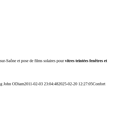
e-sur-Saône et pose de films solaires pour
vitres teintées fenêtres et
ng
John ODiam
2011-02-03 23:04:48
2025-02-20 12:27:05
Confort