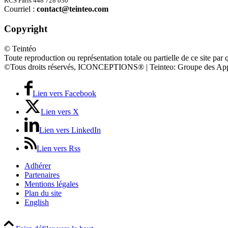
RCS Paris 448 728 030
Courriel :
contact@teinteo.com
Copyright
© Teintéo
Toute reproduction ou représentation totale ou partielle de ce site par 
©Tous droits réservés, ICONCEPTIONS® | Teinteo: Groupe des App
Lien vers Facebook
Lien vers X
Lien vers LinkedIn
Lien vers Rss
Adhérer
Partenaires
Mentions légales
Plan du site
English