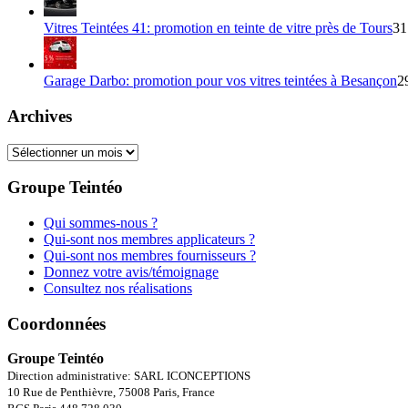
Vitres Teintées 41: promotion en teinte de vitre près de Tours
31
Garage Darbo: promotion pour vos vitres teintées à Besançon
2
Archives
Archives
Groupe Teintéo
Qui sommes-nous ?
Qui-sont nos membres applicateurs ?
Qui-sont nos membres fournisseurs ?
Donnez votre avis/témoignage
Consultez nos réalisations
Coordonnées
Groupe Teintéo
Direction administrative: SARL ICONCEPTIONS
10 Rue de Penthièvre, 75008 Paris, France