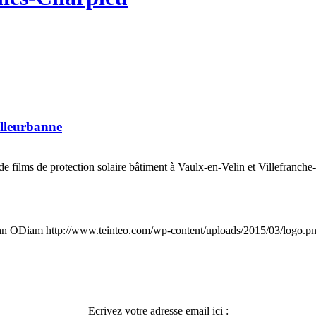
illeurbanne
e de films de protection solaire bâtiment à Vaulx-en-Velin et Villefranch
hn ODiam
http://www.teinteo.com/wp-content/uploads/2015/03/logo.p
Ecrivez votre adresse email ici :