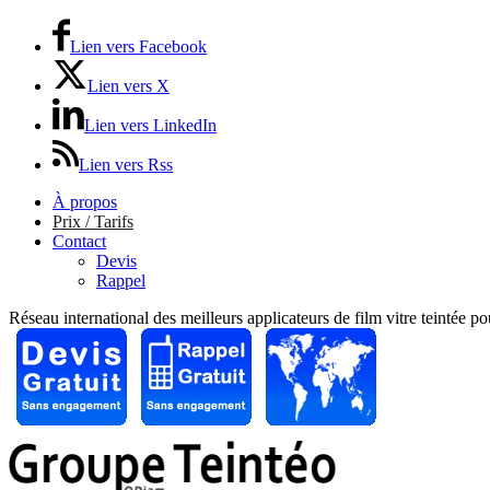
Lien vers Facebook
Lien vers X
Lien vers LinkedIn
Lien vers Rss
À propos
Prix / Tarifs
Contact
Devis
Rappel
Réseau international des meilleurs applicateurs de film vitre teintée p