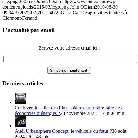
site.png
200
650
John ODiam
http://www.teinteo.com/wp-
content/uploads/2015/03/logo.png
John ODiam
2010-08-30
09:34:37
2025-02-20 11:46:25
Glass Car Design: vitres teintées à
Clermont-Ferrand
L’actualité par email
Ecrivez votre adresse email ici :
Derniers articles
Cet hiver, installer des films solaires pour faire faire des
économies d’énergies ?
28 novembre 2024 - 14 h 04 min
Audi Urbansphere Concept, le véhicule du futur ?
30 août
2024 - 9 h 43 min