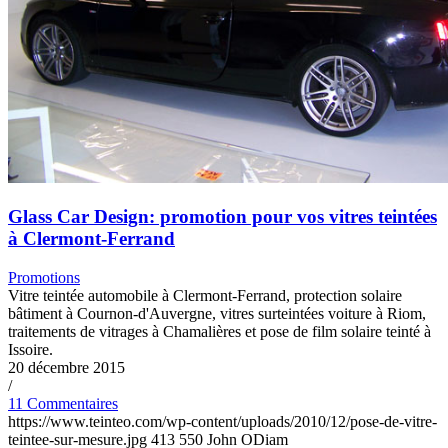
Glass Car Design: promotion pour vos vitres teintées
à Clermont-Ferrand
Promotions
Vitre teintée automobile à Clermont-Ferrand, protection solaire
bâtiment à Cournon-d'Auvergne, vitres surteintées voiture à Riom,
traitements de vitrages à Chamalières et pose de film solaire teinté à
Issoire.
20 décembre 2015
/
11 Commentaires
https://www.teinteo.com/wp-content/uploads/2010/12/pose-de-vitre-
teintee-sur-mesure.jpg
413
550
John ODiam