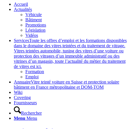
Accueil
Actualités
Véhicule
Bâtiment
Promotions
Législation
Vidéos
Services
Toute les offres d’emploi et les formations disponibles
dans le domaine des vitres teintées et du traitement de vitrage.
Vitres teintées automobile, tuning des vitres d’une voiture ou
protection des vitrages d’un immeuble administratif ou des
vitrines d’un magasin, toute l’actualité du métier du traitement
de vitres est ici.
Formation
Emploi
Annuaire
Vitre teinté voiture en Suisse et protection solaire
bâtiment en France métropolitaine et DOM-TOM
Wiki
Covering
Fournisseurs
Rechercher
Menu
Menu