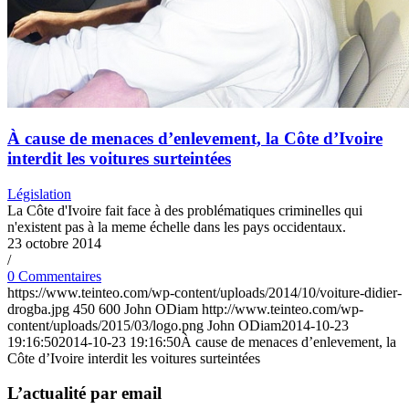
À cause de menaces d’enlevement, la Côte d’Ivoire
interdit les voitures surteintées
Législation
La Côte d'Ivoire fait face à des problématiques criminelles qui
n'existent pas à la meme échelle dans les pays occidentaux.
23 octobre 2014
/
0 Commentaires
https://www.teinteo.com/wp-content/uploads/2014/10/voiture-didier-
drogba.jpg
450
600
John ODiam
http://www.teinteo.com/wp-
content/uploads/2015/03/logo.png
John ODiam
2014-10-23
19:16:50
2014-10-23 19:16:50
À cause de menaces d’enlevement, la
Côte d’Ivoire interdit les voitures surteintées
L’actualité par email