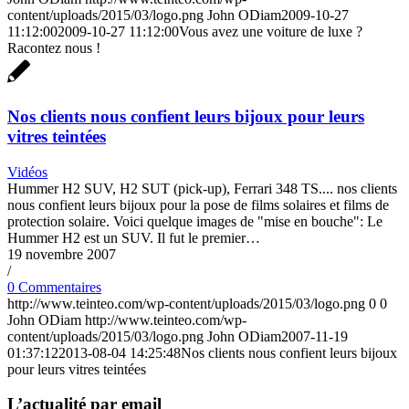
content/uploads/2015/03/logo.png
John ODiam
2009-10-27
11:12:00
2009-10-27 11:12:00
Vous avez une voiture de luxe ?
Racontez nous !
Nos clients nous confient leurs bijoux pour leurs
vitres teintées
Vidéos
Hummer H2 SUV, H2 SUT (pick-up), Ferrari 348 TS.... nos clients
nous confient leurs bijoux pour la pose de films solaires et films de
protection solaire. Voici quelque images de "mise en bouche": Le
Hummer H2 est un SUV. Il fut le premier…
19 novembre 2007
/
0 Commentaires
http://www.teinteo.com/wp-content/uploads/2015/03/logo.png
0
0
John ODiam
http://www.teinteo.com/wp-
content/uploads/2015/03/logo.png
John ODiam
2007-11-19
01:37:12
2013-08-04 14:25:48
Nos clients nous confient leurs bijoux
pour leurs vitres teintées
L’actualité par email