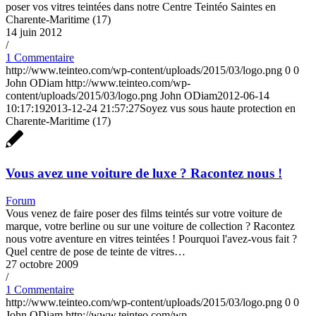
poser vos vitres teintées dans notre Centre Teintéo Saintes en
Charente-Maritime (17)
14 juin 2012
/
1 Commentaire
http://www.teinteo.com/wp-content/uploads/2015/03/logo.png
0
0
John ODiam
http://www.teinteo.com/wp-
content/uploads/2015/03/logo.png
John ODiam
2012-06-14
10:17:19
2013-12-24 21:57:27
Soyez vus sous haute protection en
Charente-Maritime (17)
Vous avez une voiture de luxe ? Racontez nous !
Forum
Vous venez de faire poser des films teintés sur votre voiture de
marque, votre berline ou sur une voiture de collection ? Racontez
nous votre aventure en vitres teintées ! Pourquoi l'avez-vous fait ?
Quel centre de pose de teinte de vitres…
27 octobre 2009
/
1 Commentaire
http://www.teinteo.com/wp-content/uploads/2015/03/logo.png
0
0
John ODiam
http://www.teinteo.com/wp-