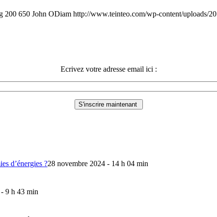
g
200
650
John ODiam
http://www.teinteo.com/wp-content/uploads/2
Ecrivez votre adresse email ici :
mies d’énergies ?
28 novembre 2024 - 14 h 04 min
 - 9 h 43 min