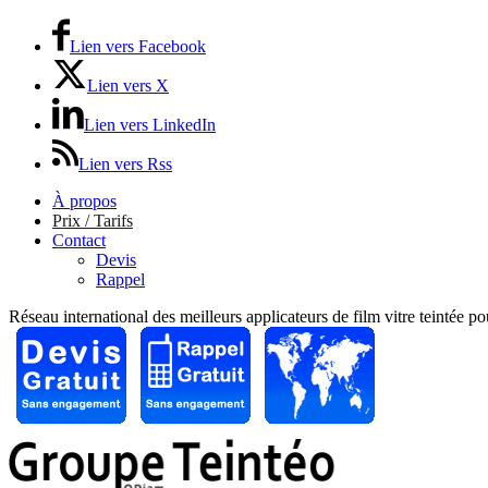
Lien vers Facebook
Lien vers X
Lien vers LinkedIn
Lien vers Rss
À propos
Prix / Tarifs
Contact
Devis
Rappel
Réseau international des meilleurs applicateurs de film vitre teintée p