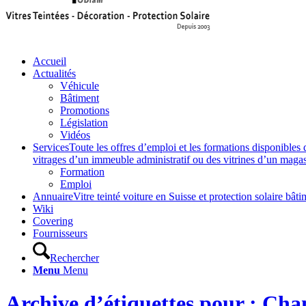
Accueil
Actualités
Véhicule
Bâtiment
Promotions
Législation
Vidéos
Services
Toute les offres d’emploi et les formations disponibles 
vitrages d’un immeuble administratif ou des vitrines d’un magasin,
Formation
Emploi
Annuaire
Vitre teinté voiture en Suisse et protection solaire 
Wiki
Covering
Fournisseurs
Rechercher
Menu
Menu
Archive d’étiquettes pour : C