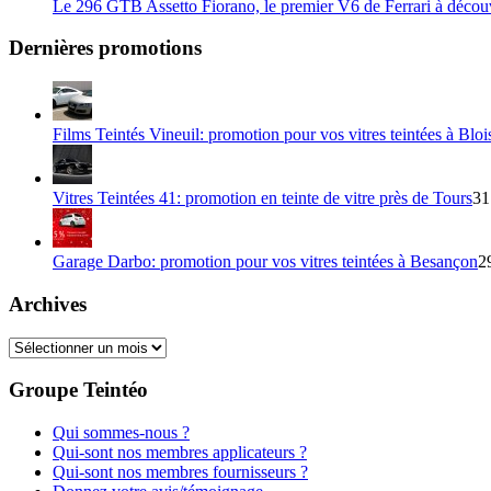
Le 296 GTB Assetto Fiorano, le premier V6 de Ferrari à décou
Dernières promotions
Films Teintés Vineuil: promotion pour vos vitres teintées à Bloi
Vitres Teintées 41: promotion en teinte de vitre près de Tours
31
Garage Darbo: promotion pour vos vitres teintées à Besançon
2
Archives
Archives
Groupe Teintéo
Qui sommes-nous ?
Qui-sont nos membres applicateurs ?
Qui-sont nos membres fournisseurs ?