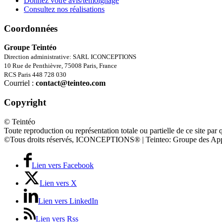
Donnez votre avis/témoignage
Consultez nos réalisations
Coordonnées
Groupe Teintéo
Direction administrative: SARL ICONCEPTIONS
10 Rue de Penthièvre, 75008 Paris, France
RCS Paris 448 728 030
Courriel :
contact@teinteo.com
Copyright
© Teintéo
Toute reproduction ou représentation totale ou partielle de ce site par 
©Tous droits réservés, ICONCEPTIONS® | Teinteo: Groupe des App
Lien vers Facebook
Lien vers X
Lien vers LinkedIn
Lien vers Rss