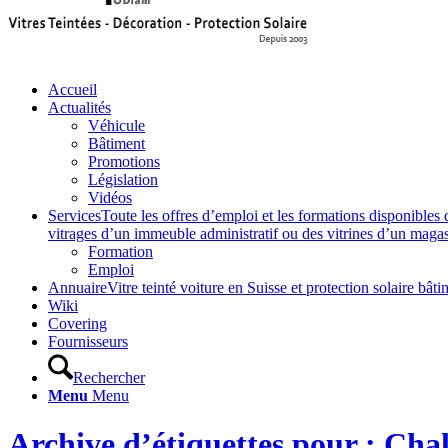
Accueil
Actualités
Véhicule
Bâtiment
Promotions
Législation
Vidéos
Services
Toute les offres d’emploi et les formations disponibles 
vitrages d’un immeuble administratif ou des vitrines d’un magasin,
Formation
Emploi
Annuaire
Vitre teinté voiture en Suisse et protection solaire 
Wiki
Covering
Fournisseurs
Rechercher
Menu
Menu
Archive d’étiquettes pour : Cha