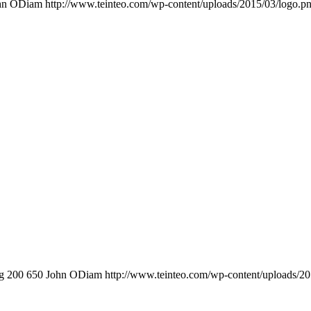
hn ODiam
http://www.teinteo.com/wp-content/uploads/2015/03/logo.p
g
200
650
John ODiam
http://www.teinteo.com/wp-content/uploads/2