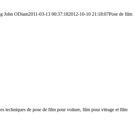
ng
John ODiam
2011-03-13 00:37:18
2012-10-10 21:18:07
Pose de film
s techniques de pose de film pour voiture, film pour vitrage et film