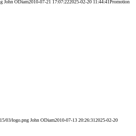
ng
John ODiam
2010-07-21 17:07:22
2025-02-20 11:44:41
Promotion
015/03/logo.png
John ODiam
2010-07-13 20:26:31
2025-02-20