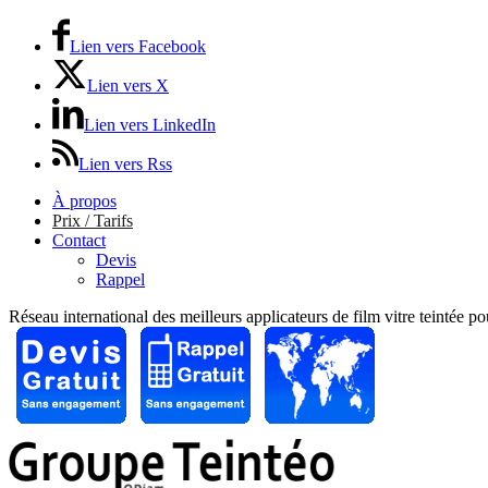
Lien vers Facebook
Lien vers X
Lien vers LinkedIn
Lien vers Rss
À propos
Prix / Tarifs
Contact
Devis
Rappel
Réseau international des meilleurs applicateurs de film vitre teintée p