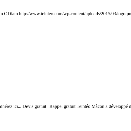
hn ODiam
http://www.teinteo.com/wp-content/uploads/2015/03/logo.p
érez ici... Devis gratuit | Rappel gratuit Teintéo Mâcon a développé de