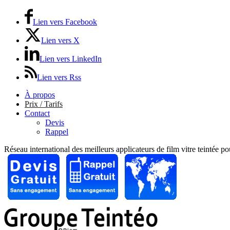
Lien vers Facebook
Lien vers X
Lien vers LinkedIn
Lien vers Rss
À propos
Prix / Tarifs
Contact
Devis
Rappel
Réseau international des meilleurs applicateurs de film vitre teintée p