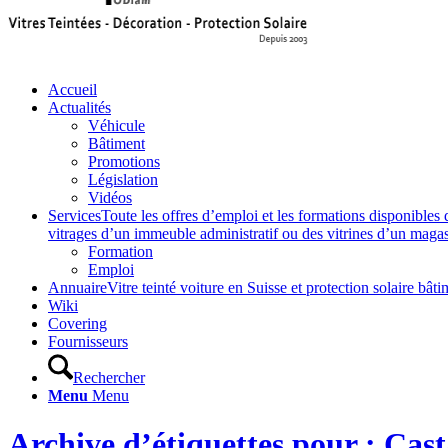
Accueil
Actualités
Véhicule
Bâtiment
Promotions
Législation
Vidéos
Services
Toute les offres d’emploi et les formations disponibles 
vitrages d’un immeuble administratif ou des vitrines d’un magasin,
Formation
Emploi
Annuaire
Vitre teinté voiture en Suisse et protection solaire 
Wiki
Covering
Fournisseurs
Rechercher
Menu
Menu
Archive d’étiquettes pour : Cas