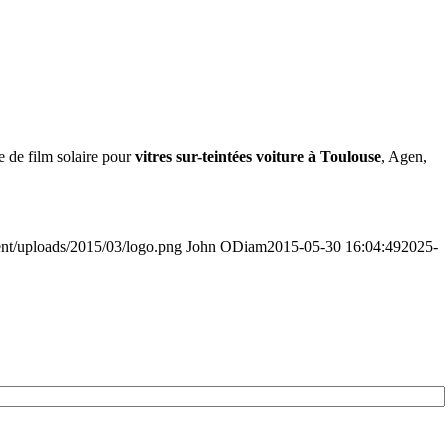
se de film solaire pour
vitres sur-teintées voiture à Toulouse
, Agen,
nt/uploads/2015/03/logo.png
John ODiam
2015-05-30 16:04:49
2025-