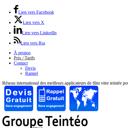
Lien vers Facebook
Lien vers X
Lien vers LinkedIn
Lien vers Rss
À propos
Prix / Tarifs
Contact
Devis
Rappel
Réseau international des meilleurs applicateurs de film vitre teintée p