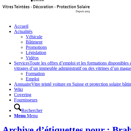
Accueil
Actualités
Véhicule
Bâtiment
Promotions
Législation
Vidéos
Services
Toute les offres d’emploi et les formations disponibles 
vitrages d’un immeuble administratif ou des vitrines d’un magasin,
Formation
Emploi
Annuaire
Vitre teinté voiture en Suisse et protection solaire 
Wiki
Covering
Fournisseurs
Rechercher
Menu
Menu
Archive d’étiquettes pour : Bra