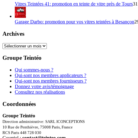
Vitres Teintées 41: promotion en teinte de vitre près de Tours
31
Garage Darbo: promotion pour vos vitres teintées à Besançon
2
Archives
Archives
Groupe Teintéo
Qui sommes-nous ?
Qui-sont nos membres applicateurs ?
Qui-sont nos membres fournisseurs ?
Donnez votre avis/témoignage
Consultez nos réalisations
Coordonnées
Groupe Teintéo
Direction administrative: SARL ICONCEPTIONS
10 Rue de Penthièvre, 75008 Paris, France
RCS Paris 448 728 030
Courriel :
contact@teinteo.com