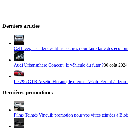
Derniers articles
Cet hiver, installer des films solaires pour faire faire des écono
Audi Urbansphere Concept, le véhicule du futur ?
30 août 2024
Le 296 GTB Assetto Fiorano, le premier V6 de Ferrari à décou
Dernières promotions
Films Teintés Vineuil: promotion pour vos vitres teintées à Bloi