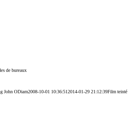
bles de bureaux
ng
John ODiam
2008-10-01 10:36:51
2014-01-29 21:12:39
Film teinté