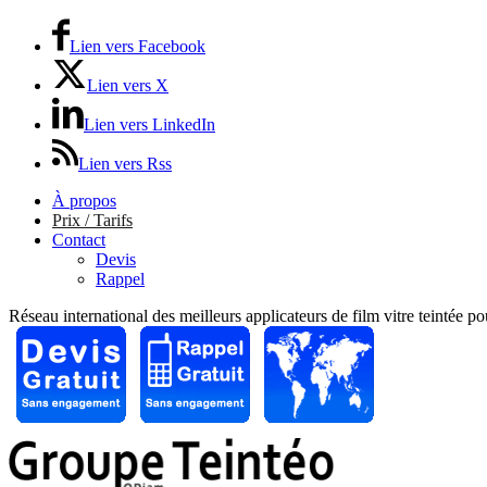
Lien vers Facebook
Lien vers X
Lien vers LinkedIn
Lien vers Rss
À propos
Prix / Tarifs
Contact
Devis
Rappel
Réseau international des meilleurs applicateurs de film vitre teintée p