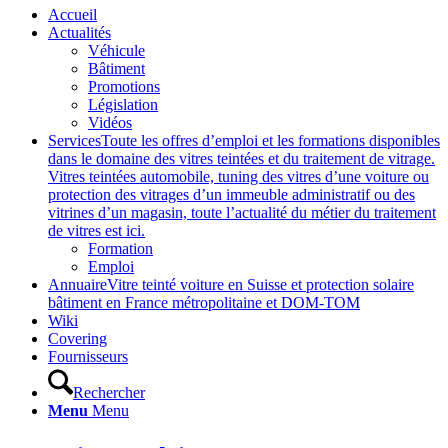
Accueil
Actualités
Véhicule
Bâtiment
Promotions
Législation
Vidéos
Services
Toute les offres d’emploi et les formations disponibles
dans le domaine des vitres teintées et du traitement de vitrage.
Vitres teintées automobile, tuning des vitres d’une voiture ou
protection des vitrages d’un immeuble administratif ou des
vitrines d’un magasin, toute l’actualité du métier du traitement
de vitres est ici.
Formation
Emploi
Annuaire
Vitre teinté voiture en Suisse et protection solaire
bâtiment en France métropolitaine et DOM-TOM
Wiki
Covering
Fournisseurs
Rechercher
Menu
Menu