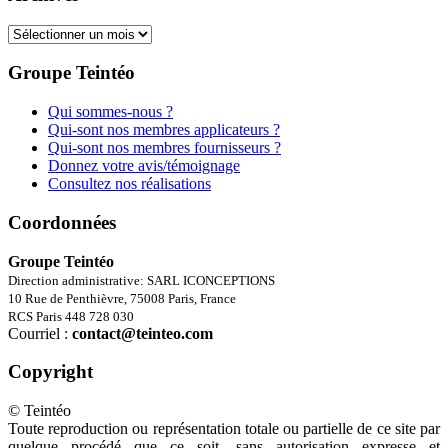
Archives
Groupe Teintéo
Qui sommes-nous ?
Qui-sont nos membres applicateurs ?
Qui-sont nos membres fournisseurs ?
Donnez votre avis/témoignage
Consultez nos réalisations
Coordonnées
Groupe Teintéo
Direction administrative: SARL ICONCEPTIONS
10 Rue de Penthièvre, 75008 Paris, France
RCS Paris 448 728 030
Courriel :
contact@teinteo.com
Copyright
© Teintéo
Toute reproduction ou représentation totale ou partielle de ce site par
quelque procédé que ce soit, sans autorisation expresse et