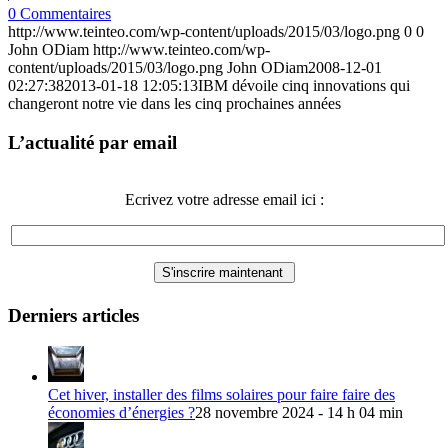
0 Commentaires
http://www.teinteo.com/wp-content/uploads/2015/03/logo.png
0
0
John ODiam
http://www.teinteo.com/wp-
content/uploads/2015/03/logo.png
John ODiam
2008-12-01
02:27:38
2013-01-18 12:05:13
IBM dévoile cinq innovations qui
changeront notre vie dans les cinq prochaines années
L’actualité par email
Ecrivez votre adresse email ici :
Derniers articles
Cet hiver, installer des films solaires pour faire faire des
économies d’énergies ?
28 novembre 2024 - 14 h 04 min