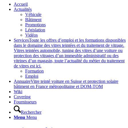
Accueil
Actualités
Véhicule
Bâtiment
Promotions
Législation
Vidéos
Services
Toute les offres d’emploi et les formations disponibles
dans le domaine des vitres teintées et du traitement de vitrage.
Vitres teintées automobile, tuning des vitres d’une voiture ou
protection des vitrages d’un immeuble administratif ou des
vitrines d’un magasin, toute l’actualité du métier du traitement
de vitres est ici.
Formation
Emploi
Annuaire
Vitre teinté voiture en Suisse et protection solaire
bâtiment en France métropolitaine et DOM-TOM
Wiki
Covering
Fournisseurs
Rechercher
Menu
Menu