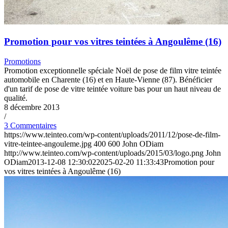
Promotion pour vos vitres teintées à Angoulême (16)
Promotions
Promotion exceptionnelle spéciale Noël de pose de film vitre teintée
automobile en Charente (16) et en Haute-Vienne (87). Bénéficier
d'un tarif de pose de vitre teintée voiture bas pour un haut niveau de
qualité.
8 décembre 2013
/
3 Commentaires
https://www.teinteo.com/wp-content/uploads/2011/12/pose-de-film-
vitre-teintee-angouleme.jpg
400
600
John ODiam
http://www.teinteo.com/wp-content/uploads/2015/03/logo.png
John
ODiam
2013-12-08 12:30:02
2025-02-20 11:33:43
Promotion pour
vos vitres teintées à Angoulême (16)