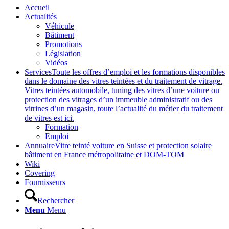
Accueil
Actualités
Véhicule
Bâtiment
Promotions
Législation
Vidéos
Services
Toute les offres d’emploi et les formations disponibles
dans le domaine des vitres teintées et du traitement de vitrage.
Vitres teintées automobile, tuning des vitres d’une voiture ou
protection des vitrages d’un immeuble administratif ou des
vitrines d’un magasin, toute l’actualité du métier du traitement
de vitres est ici.
Formation
Emploi
Annuaire
Vitre teinté voiture en Suisse et protection solaire
bâtiment en France métropolitaine et DOM-TOM
Wiki
Covering
Fournisseurs
Rechercher
Menu
Menu