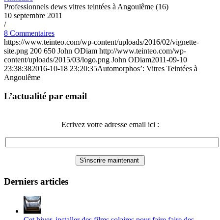
Professionnels dews vitres teintées à Angoulême (16)
10 septembre 2011
/
8 Commentaires
https://www.teinteo.com/wp-content/uploads/2016/02/vignette-
site.png
200
650
John ODiam
http://www.teinteo.com/wp-
content/uploads/2015/03/logo.png
John ODiam
2011-09-10
23:38:38
2016-10-18 23:20:35
Automorphos’: Vitres Teintées à
Angoulême
L’actualité par email
Ecrivez votre adresse email ici :
Derniers articles
Cet hiver, installer des films solaires pour faire faire des