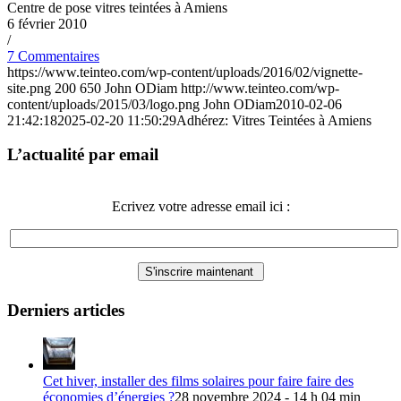
Centre de pose vitres teintées à Amiens
6 février 2010
/
7 Commentaires
https://www.teinteo.com/wp-content/uploads/2016/02/vignette-
site.png
200
650
John ODiam
http://www.teinteo.com/wp-
content/uploads/2015/03/logo.png
John ODiam
2010-02-06
21:42:18
2025-02-20 11:50:29
Adhérez: Vitres Teintées à Amiens
L’actualité par email
Ecrivez votre adresse email ici :
Derniers articles
Cet hiver, installer des films solaires pour faire faire des
économies d’énergies ?
28 novembre 2024 - 14 h 04 min