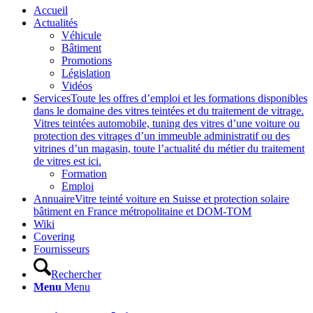
Accueil
Actualités
Véhicule
Bâtiment
Promotions
Législation
Vidéos
Services
Toute les offres d’emploi et les formations disponibles
dans le domaine des vitres teintées et du traitement de vitrage.
Vitres teintées automobile, tuning des vitres d’une voiture ou
protection des vitrages d’un immeuble administratif ou des
vitrines d’un magasin, toute l’actualité du métier du traitement
de vitres est ici.
Formation
Emploi
Annuaire
Vitre teinté voiture en Suisse et protection solaire
bâtiment en France métropolitaine et DOM-TOM
Wiki
Covering
Fournisseurs
Rechercher
Menu
Menu