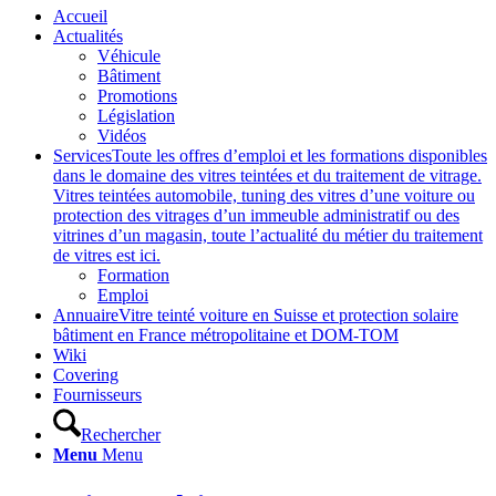
Accueil
Actualités
Véhicule
Bâtiment
Promotions
Législation
Vidéos
Services
Toute les offres d’emploi et les formations disponibles
dans le domaine des vitres teintées et du traitement de vitrage.
Vitres teintées automobile, tuning des vitres d’une voiture ou
protection des vitrages d’un immeuble administratif ou des
vitrines d’un magasin, toute l’actualité du métier du traitement
de vitres est ici.
Formation
Emploi
Annuaire
Vitre teinté voiture en Suisse et protection solaire
bâtiment en France métropolitaine et DOM-TOM
Wiki
Covering
Fournisseurs
Rechercher
Menu
Menu