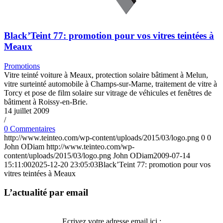
Black’Teint 77: promotion pour vos vitres teintées à
Meaux
Promotions
Vitre teinté voiture à Meaux, protection solaire bâtiment à Melun,
vitre surteinté automobile à Champs-sur-Marne, traitement de vitre à
Torcy et pose de film solaire sur vitrage de véhicules et fenêtres de
bâtiment à Roissy-en-Brie.
14 juillet 2009
/
0 Commentaires
http://www.teinteo.com/wp-content/uploads/2015/03/logo.png
0
0
John ODiam
http://www.teinteo.com/wp-
content/uploads/2015/03/logo.png
John ODiam
2009-07-14
15:11:00
2025-12-20 23:05:03
Black’Teint 77: promotion pour vos
vitres teintées à Meaux
L’actualité par email
Ecrivez votre adresse email ici :