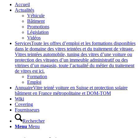
Accueil
Actualités
Véhicule
Bâtiment
Promotions
Législation
Vidéos
Services
Toute les offres d’emploi et les formations disponibles
dans le domaine des vitres teintées et du traitement de vitrage.
Vitres teintées automobile, tuning des vitres d’une voiture ou
protection des vitrages d’un immeuble administratif ou des
vitrines d’un magasin, toute l’actualité du métier du traitement
de vitres est ici.
Formation
Emploi
Annuaire
Vitre teinté voiture en Suisse et protection solaire
bâtiment en France métropolitaine et DOM-TOM
Wiki
Covering
Fournisseurs
Rechercher
Menu
Menu