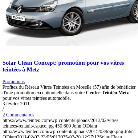
Solar Clean Concept: promotion pour vos vitres
teintées à Metz
Promotions
Profitez du Réseau Vitres Teintées en Moselle (57) afin de bénéficier
d'une promotion exceptionnelle dans votre
Centre Teintéo Metz
pour vos vitres teintées automobile.
3 février 2011
/
2 Commentaires
https://www.teinteo.com/wp-content/uploads/2013/02/vitres-
teintees-renault-espace.jpg
450
600
John ODiam
http://www.teinteo.com/wp-content/uploads/2015/03/logo.png
John
ODiam
2011-02-03 23:05:01
2025-02-20 12:27:12
Solar Clean