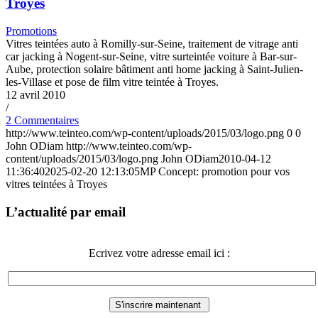
Troyes
Promotions
Vitres teintées auto à Romilly-sur-Seine, traitement de vitrage anti
car jacking à Nogent-sur-Seine, vitre surteintée voiture à Bar-sur-
Aube, protection solaire bâtiment anti home jacking à Saint-Julien-
les-Villase et pose de film vitre teintée à Troyes.
12 avril 2010
/
2 Commentaires
http://www.teinteo.com/wp-content/uploads/2015/03/logo.png
0
0
John ODiam
http://www.teinteo.com/wp-
content/uploads/2015/03/logo.png
John ODiam
2010-04-12
11:36:40
2025-02-20 12:13:05
MP Concept: promotion pour vos
vitres teintées à Troyes
L’actualité par email
Ecrivez votre adresse email ici :