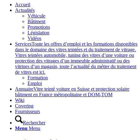
Accueil
Actualités
Véhicule
Bâtiment
Promotions
Législation
Vidéos
Services
Toute les offres d’emploi et les formations disponibles
dans le domaine des vitres teintées et du traitement de vitrage.
Vitres teintées automobile, tuning des vitres d’une voiture ou
protection des vitrages d’un immeuble administratif ou des
vitrines d’un magasin, toute l’actualité du métier du traitement
de vitres est ici.
Formation
Emploi
Annuaire
Vitre teinté voiture en Suisse et protection solaire
bâtiment en France métropolitaine et DOM-TOM
Wiki
Covering
Fournisseurs
Rechercher
Menu
Menu