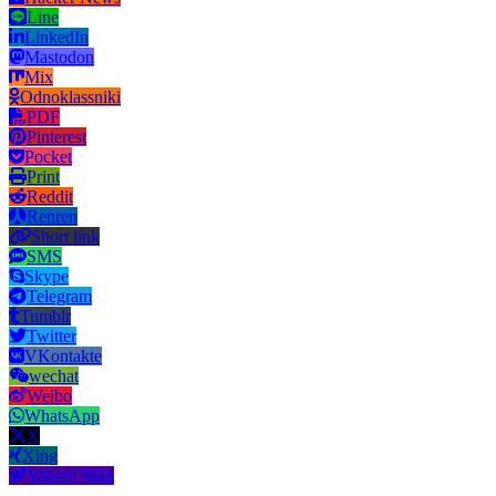
Line
LinkedIn
Mastodon
Mix
Odnoklassniki
PDF
Pinterest
Pocket
Print
Reddit
Renren
Short link
SMS
Skype
Telegram
Tumblr
Twitter
VKontakte
wechat
Weibo
WhatsApp
X
Xing
Yahoo! Mail