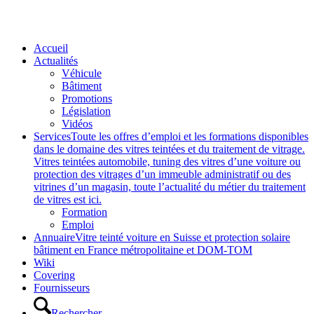
Accueil
Actualités
Véhicule
Bâtiment
Promotions
Législation
Vidéos
Services
Toute les offres d’emploi et les formations disponibles
dans le domaine des vitres teintées et du traitement de vitrage.
Vitres teintées automobile, tuning des vitres d’une voiture ou
protection des vitrages d’un immeuble administratif ou des
vitrines d’un magasin, toute l’actualité du métier du traitement
de vitres est ici.
Formation
Emploi
Annuaire
Vitre teinté voiture en Suisse et protection solaire
bâtiment en France métropolitaine et DOM-TOM
Wiki
Covering
Fournisseurs
Rechercher