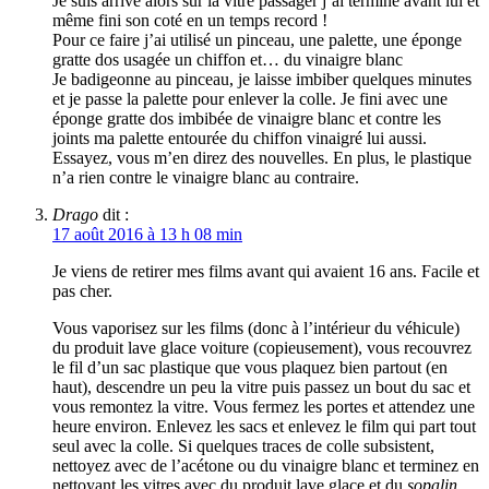
Je suis arrivé alors sur la vitre passager j’ai terminé avant lui et
même fini son coté en un temps record !
Pour ce faire j’ai utilisé un pinceau, une palette, une éponge
gratte dos usagée un chiffon et… du vinaigre blanc
Je badigeonne au pinceau, je laisse imbiber quelques minutes
et je passe la palette pour enlever la colle. Je fini avec une
éponge gratte dos imbibée de vinaigre blanc et contre les
joints ma palette entourée du chiffon vinaigré lui aussi.
Essayez, vous m’en direz des nouvelles. En plus, le plastique
n’a rien contre le vinaigre blanc au contraire.
Drago
dit :
17 août 2016 à 13 h 08 min
Je viens de retirer mes films avant qui avaient 16 ans. Facile et
pas cher.
Vous vaporisez sur les films (donc à l’intérieur du véhicule)
du produit lave glace voiture (copieusement), vous recouvrez
le fil d’un sac plastique que vous plaquez bien partout (en
haut), descendre un peu la vitre puis passez un bout du sac et
vous remontez la vitre. Vous fermez les portes et attendez une
heure environ. Enlevez les sacs et enlevez le film qui part tout
seul avec la colle. Si quelques traces de colle subsistent,
nettoyez avec de l’acétone ou du vinaigre blanc et terminez en
nettoyant les vitres avec du produit lave glace et du
sopalin
.