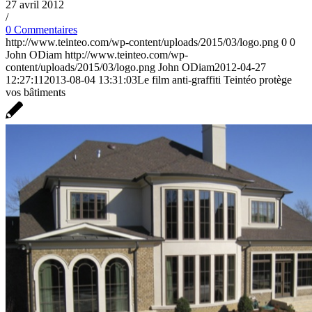
27 avril 2012
/
0 Commentaires
http://www.teinteo.com/wp-content/uploads/2015/03/logo.png
0
0
John ODiam
http://www.teinteo.com/wp-
content/uploads/2015/03/logo.png
John ODiam
2012-04-27
12:27:11
2013-08-04 13:31:03
Le film anti-graffiti Teintéo protège
vos bâtiments