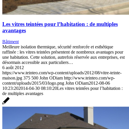
Les vitres teintées pour l’habitation : de multiples
avantages
Bâtiment
Meilleure isolation thermique, sécurité renforcée et esthétique
raffinée : les vitres teintées présentent de nombreux avantages pour
une habitation. Cette solution, autrefois réservée aux entreprises, est
désormais accessible aux particuliers…
6 août 2012
https://www.teinteo.com/wp-content/uploads/2012/08/vitre-teinte-
maison.jpg
375
500
John ODiam
http://www.teinteo.com/wp-
content/uploads/2015/03/logo.png
John ODiam
2012-08-06
10:23:20
2014-04-30 08:10:20
Les vitres teintées pour l’habitation :
de multiples avantages