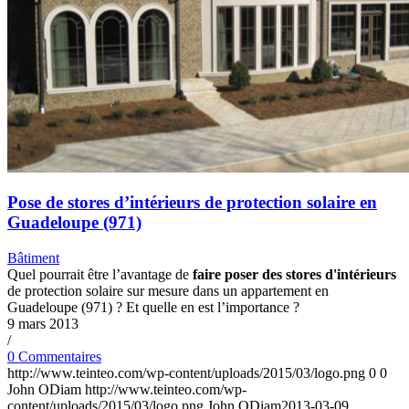
Pose de stores d’intérieurs de protection solaire en
Guadeloupe (971)
Bâtiment
Quel pourrait être l’avantage de
faire poser des stores d'intérieurs
de protection solaire sur mesure dans un appartement en
Guadeloupe (971) ? Et quelle en est l’importance ?
9 mars 2013
/
0 Commentaires
http://www.teinteo.com/wp-content/uploads/2015/03/logo.png
0
0
John ODiam
http://www.teinteo.com/wp-
content/uploads/2015/03/logo.png
John ODiam
2013-03-09