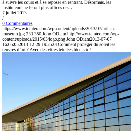
à suivre les cours et à se reposer en rentrant. Désormais, les
instituteurs ne feront plus offices de…
7 juillet 2013
/
0 Commentaires
https://www.teinteo.com/wp-content/uploads/2013/07/british-
museum.jpg
233
350
John ODiam
http://www.teinteo.com/wp-
content/uploads/2015/03/logo.png
John ODiam
2013-07-07
16:05:05
2013-12-29 19:25:01
Comment protéger du soleil les
œuvres d’art ? Avec des vitres teintées bien sûr !