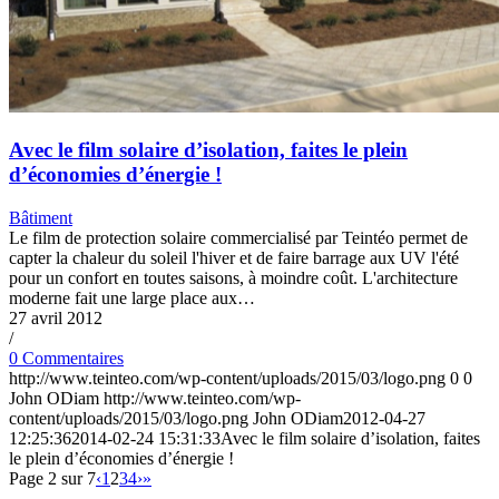
Avec le film solaire d’isolation, faites le plein
d’économies d’énergie !
Bâtiment
Le film de protection solaire commercialisé par Teintéo permet de
capter la chaleur du soleil l'hiver et de faire barrage aux UV l'été
pour un confort en toutes saisons, à moindre coût. L'architecture
moderne fait une large place aux…
27 avril 2012
/
0 Commentaires
http://www.teinteo.com/wp-content/uploads/2015/03/logo.png
0
0
John ODiam
http://www.teinteo.com/wp-
content/uploads/2015/03/logo.png
John ODiam
2012-04-27
12:25:36
2014-02-24 15:31:33
Avec le film solaire d’isolation, faites
le plein d’économies d’énergie !
Page 2 sur 7
‹
1
2
3
4
›
»