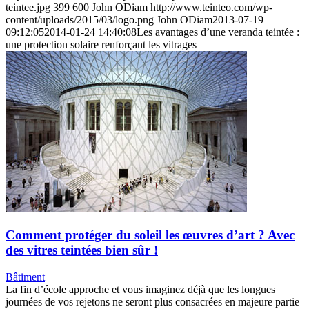
teintee.jpg
399
600
John ODiam
http://www.teinteo.com/wp-
content/uploads/2015/03/logo.png
John ODiam
2013-07-19
09:12:05
2014-01-24 14:40:08
Les avantages d’une veranda teintée :
une protection solaire renforçant les vitrages
Comment protéger du soleil les œuvres d’art ? Avec
des vitres teintées bien sûr !
Bâtiment
La fin d’école approche et vous imaginez déjà que les longues
journées de vos rejetons ne seront plus consacrées en majeure partie