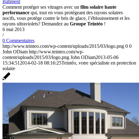
Bâtiment
Comment protéger ses vitrages avec un
film solaire haute
performance
qui, tout en vous protégeant des rayons solaires
nocifs, vous protège contre le bris de glace, l’éblouissement et les
rayons ultraviolets? Demandez au
Groupe Teintéo
!
6 mai 2013
/
0 Commentaires
http://www.teinteo.com/wp-content/uploads/2015/03/logo.png
0
0
John ODiam
http://www.teinteo.com/wp-
content/uploads/2015/03/logo.png
John ODiam
2013-05-06
15:34:51
2014-02-18 08:16:25
Teintéo, votre spécialiste en protection
solaire