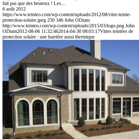
fait pas que des heureux ! Les…
6 août 2012
https://www.teinteo.com/wp-content/uploads/2012/08/vitre-teinte-
protection-solaire.jpeg
250
346
John ODiam
http://www.teinteo.com/wp-content/uploads/2015/03/logo.png
John
ODiam
2012-08-06 11:32:46
2014-04-30 08:03:17
Vitres teintées de
protection solaire : une barrière aussi thermique