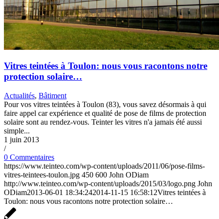
Vitres teintées à Toulon: nous vous racontons notre
protection solaire…
Actualités
,
Bâtiment
Pour vos vitres teintées à Toulon (83), vous savez désormais à qui
faire appel car expérience et qualité de pose de films de protection
solaire sont au rendez-vous. Teinter les vitres n'a jamais été aussi
simple...
1 juin 2013
/
0 Commentaires
https://www.teinteo.com/wp-content/uploads/2011/06/pose-films-
vitres-teintees-toulon.jpg
450
600
John ODiam
http://www.teinteo.com/wp-content/uploads/2015/03/logo.png
John
ODiam
2013-06-01 18:34:24
2014-11-15 16:58:12
Vitres teintées à
Toulon: nous vous racontons notre protection solaire…