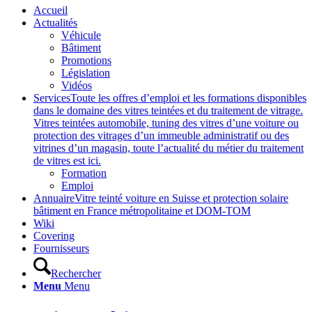
Accueil
Actualités
Véhicule
Bâtiment
Promotions
Législation
Vidéos
Services
Toute les offres d’emploi et les formations disponibles
dans le domaine des vitres teintées et du traitement de vitrage.
Vitres teintées automobile, tuning des vitres d’une voiture ou
protection des vitrages d’un immeuble administratif ou des
vitrines d’un magasin, toute l’actualité du métier du traitement
de vitres est ici.
Formation
Emploi
Annuaire
Vitre teinté voiture en Suisse et protection solaire
bâtiment en France métropolitaine et DOM-TOM
Wiki
Covering
Fournisseurs
Rechercher
Menu
Menu