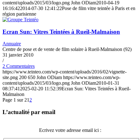
content/uploads/2015/03/logo.png
John ODiam
2010-04-19
16:16:42
2014-07-30 12:41:22
Pose de film vitre teintée à Paris et en
région parisienne
Ecran Sun: Vitres Teintées à Rueil-Malmaison
Annuaire
Centre de pose et de vente de film solaire à Rueil-Malmaison (92)
31 janvier 2010
/
2 Commentaires
https://www.teinteo.com/wp-content/uploads/2016/02/vignette-
site.png
200
650
John ODiam
https://www.teinteo.com/wp-
content/uploads/2015/03/logo.png
John ODiam
2010-01-31
08:37:41
2025-02-20 11:52:39
Ecran Sun: Vitres Teintées à Rueil-
Malmaison
Page 1 sur 2
1
2
L’actualité par email
Ecrivez votre adresse email ici :