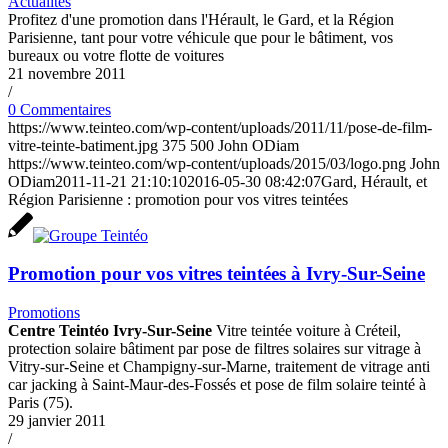
Actualités
Profitez d'une promotion dans l'Hérault, le Gard, et la Région
Parisienne, tant pour votre véhicule que pour le bâtiment, vos
bureaux ou votre flotte de voitures
21 novembre 2011
/
0 Commentaires
https://www.teinteo.com/wp-content/uploads/2011/11/pose-de-film-
vitre-teinte-batiment.jpg
375
500
John ODiam
https://www.teinteo.com/wp-content/uploads/2015/03/logo.png
John
ODiam
2011-11-21 21:10:10
2016-05-30 08:42:07
Gard, Hérault, et
Région Parisienne : promotion pour vos vitres teintées
Promotion pour vos vitres teintées à Ivry-Sur-Seine
Promotions
Centre Teintéo Ivry-Sur-Seine
Vitre teintée voiture à Créteil,
protection solaire bâtiment par pose de filtres solaires sur vitrage à
Vitry-sur-Seine et Champigny-sur-Marne, traitement de vitrage anti
car jacking à Saint-Maur-des-Fossés et pose de film solaire teinté à
Paris (75).
29 janvier 2011
/